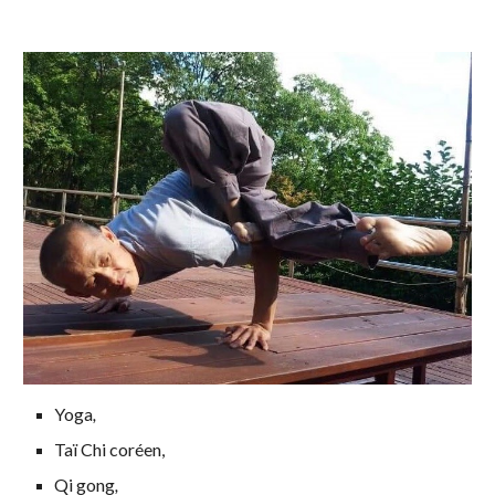
Yoga
,
Taï Chi coréen,
Qi gong
,