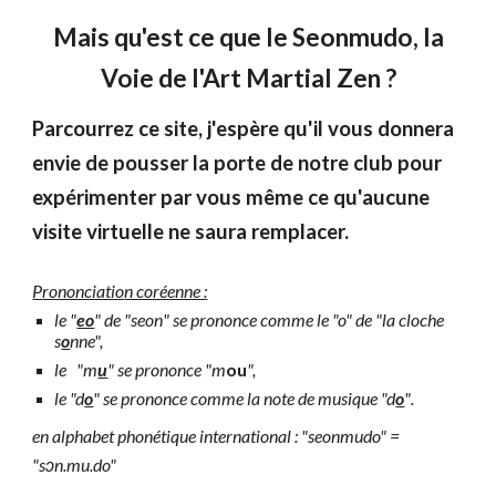
Mais qu'est ce que le Seonmudo, la
Voie de l'Art Martial Zen ?
Parcourrez ce site, j'espère qu'il vous donnera
envie de pousser la porte de notre club pour
expérimenter par vous même ce qu'aucune
visite virtuelle ne saura remplacer.
P
rononciatio
n coréenne :
le "
eo
" de "
seon
" se prononce comme le "o" de "la cloche
s
o
nne
",
le
"
m
u
" se prononce "m
ou
",
le "d
o
" se prononce comme la note de musique "d
o
"
.
en alphabet phonétique international :
"seonmudo" =
"sɔn.mu.do"